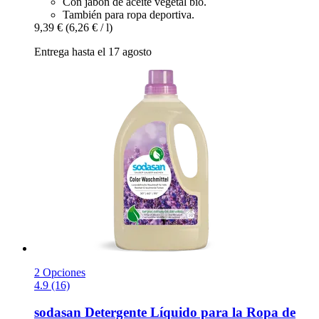
Con jabón de aceite vegetal bio.
También para ropa deportiva.
9,39 €
(6,26 € / l)
Entrega hasta el 17 agosto
2 Opciones
4.9 (16)
sodasan
Detergente Líquido para la Ropa de