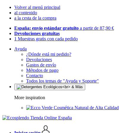
Volver al menú principal
al contenido
a la cesta de la compra
España: envío estándar gratuito
a partir de 87,90 €
Devoluciones gratuitas
1 Muestras gratis con cada pedido
Ayuda
¿Dónde está mi pedido?
Devoluciones
Gastos de envío
Métodos de pago
Contacto
Todos los temas de "Ayuda y Soporte"
More inspiration
Cosmética Natural de Alta Calidad
Iniciar sesión