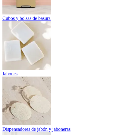
Cubos y bolsas de basura
Jabones
Dispensadores de jabón y jaboneras