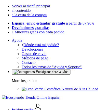
Volver al menú principal
al contenido
a la cesta de la compra
España: envío estándar gratuito
a partir de 87,90 €
Devoluciones gratuitas
1 Muestras gratis con cada pedido
Ayuda
¿Dónde está mi pedido?
Devoluciones
Gastos de envío
Métodos de pago
Contacto
Todos los temas de "Ayuda y Soporte"
More inspiration
Cosmética Natural de Alta Calidad
Iniciar sesión