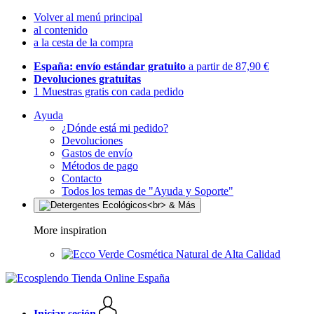
Volver al menú principal
al contenido
a la cesta de la compra
España: envío estándar gratuito
a partir de 87,90 €
Devoluciones gratuitas
1 Muestras gratis con cada pedido
Ayuda
¿Dónde está mi pedido?
Devoluciones
Gastos de envío
Métodos de pago
Contacto
Todos los temas de "Ayuda y Soporte"
More inspiration
Cosmética Natural de Alta Calidad
Iniciar sesión