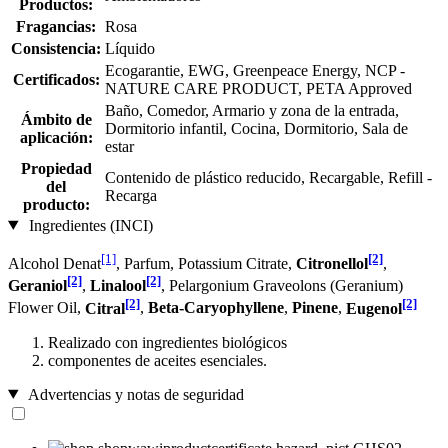
Productos:
Fragancias:
Rosa
Consistencia:
Líquido
Ecogarantie, EWG, Greenpeace Energy, NCP -
Certificados:
NATURE CARE PRODUCT, PETA Approved
Baño, Comedor, Armario y zona de la entrada,
Ámbito de
Dormitorio infantil, Cocina, Dormitorio, Sala de
aplicación:
estar
Propiedad
Contenido de plástico reducido, Recargable, Refill -
del
Recarga
producto:
Ingredientes (INCI)
[1]
[2]
Alcohol Denat
, Parfum, Potassium Citrate,
Citronellol
,
[2]
[2]
Geraniol
,
Linalool
, Pelargonium Graveolons (Geranium)
[2]
[2]
Flower Oil,
Citral
,
Beta-Caryophyllene
,
Pinene
,
Eugenol
Realizado con ingredientes biológicos
componentes de aceites esenciales.
Advertencias y notas de seguridad