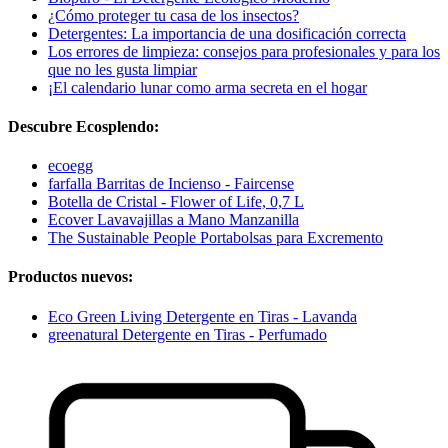
¿Cómo proteger tu casa de los insectos?
Detergentes: La importancia de una dosificación correcta
Los errores de limpieza: consejos para profesionales y para los
que no les gusta limpiar
¡El calendario lunar como arma secreta en el hogar
Descubre Ecosplendo:
ecoegg
farfalla Barritas de Incienso - Faircense
Botella de Cristal - Flower of Life, 0,7 L
Ecover Lavavajillas a Mano Manzanilla
The Sustainable People Portabolsas para Excremento
Productos nuevos:
Eco Green Living Detergente en Tiras - Lavanda
greenatural Detergente en Tiras - Perfumado