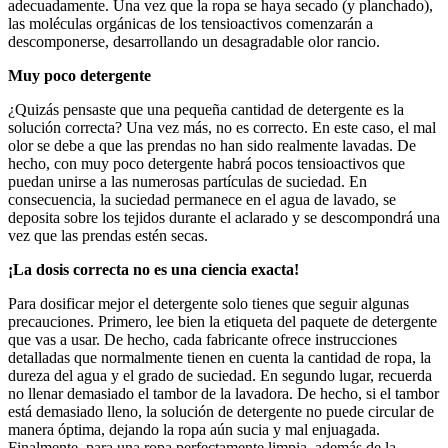
adecuadamente. Una vez que la ropa se haya secado (y planchado),
las moléculas orgánicas de los tensioactivos comenzarán a
descomponerse, desarrollando un desagradable olor rancio.
Muy poco detergente
¿Quizás pensaste que una pequeña cantidad de detergente es la
solución correcta? Una vez más, no es correcto. En este caso, el mal
olor se debe a que las prendas no han sido realmente lavadas. De
hecho, con muy poco detergente habrá pocos tensioactivos que
puedan unirse a las numerosas partículas de suciedad. En
consecuencia, la suciedad permanece en el agua de lavado, se
deposita sobre los tejidos durante el aclarado y se descompondrá una
vez que las prendas estén secas.
¡La dosis correcta no es una ciencia exacta!
Para dosificar mejor el detergente solo tienes que seguir algunas
precauciones. Primero, lee bien la etiqueta del paquete de detergente
que vas a usar. De hecho, cada fabricante ofrece instrucciones
detalladas que normalmente tienen en cuenta la cantidad de ropa, la
dureza del agua y el grado de suciedad. En segundo lugar, recuerda
no llenar demasiado el tambor de la lavadora. De hecho, si el tambor
está demasiado lleno, la solución de detergente no puede circular de
manera óptima, dejando la ropa aún sucia y mal enjuagada.
Finalmente, para una ropa perfectamente limpia, además de la