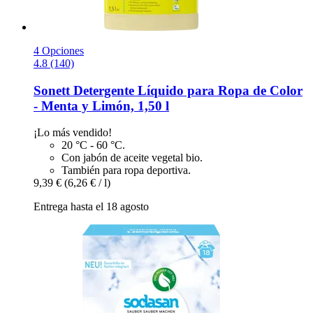
4 Opciones
4.8 (140)
Sonett
Detergente Líquido para Ropa de Color
-​ Menta y Limón, 1,50 l
¡Lo más vendido!
20 °C - 60 °C.
Con jabón de aceite vegetal bio.
También para ropa deportiva.
9,39 €
(6,26 € / l)
Entrega hasta el 18 agosto