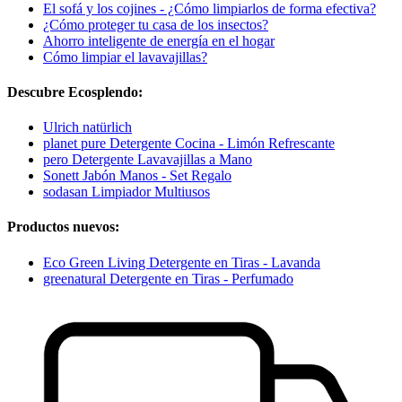
El sofá y los cojines - ¿Cómo limpiarlos de forma efectiva?
¿Cómo proteger tu casa de los insectos?
Ahorro inteligente de energía en el hogar
Cómo limpiar el lavavajillas?
Descubre Ecosplendo:
Ulrich natürlich
planet pure Detergente Cocina - Limón Refrescante
pero Detergente Lavavajillas a Mano
Sonett Jabón Manos - Set Regalo
sodasan Limpiador Multiusos
Productos nuevos:
Eco Green Living Detergente en Tiras - Lavanda
greenatural Detergente en Tiras - Perfumado