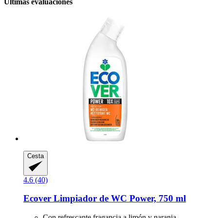
Últimas evaluaciones
Cesta
4.6 (40)
Ecover
Limpiador de WC Power, 750 ml
Con refrescante fragancia a limón y naranja.