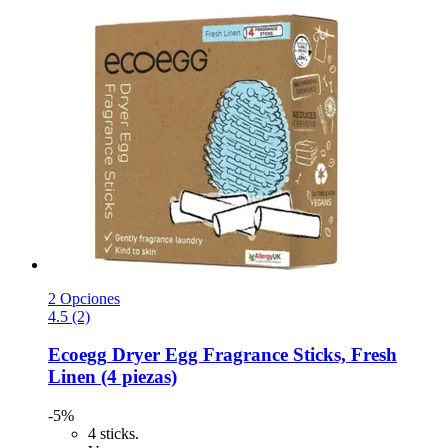
2 Opciones
4.5 (2)
Ecoegg
Dryer Egg Fragrance Sticks, Fresh
Linen (4 piezas)
-5%
4 sticks.