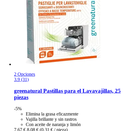
2 Opciones
3.9 (31)
greenatural
Pastillas para el Lavavajillas, 25
piezas
-5%
Elimina la grasa eficazmente
Vajilla brillante y sin rastros
Con aceite de naranja y limón
7,67 €
8,08 €
(0,31 € / pieza)