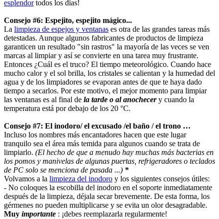
esplendor
todos los días!
Consejo #6: Espejito, espejito mágico...
La
limpieza de espejos y ventanas
es otra de las grandes tareas más
detestadas. Aunque algunos fabricantes de productos de limpieza
garanticen un resultado "sin rastros" la mayoría de las veces se ven
marcas al limpiar y así se convierte en una tarea muy frustrante.
Entonces ¿Cuál es el truco? El tiempo meteorológico. Cuando hace
mucho calor y el sol brilla, los cristales se calientan y la humedad del
agua y de los limpiadores se evaporan antes de que te haya dado
tiempo a secarlos. Por este motivo, el mejor momento para limpiar
las ventanas es al final de
la tarde o al anochecer
y cuando la
temperatura está por debajo de los 20 °C.
Consejo #7: El inodoro/ el excusado /el baño / el trono …
Incluso los nombres más encantadores hacen que este lugar
tranquilo sea el área más temida para algunos cuando se trata de
limpiarlo.
(El hecho de que a menudo hay muchas más bacterias en
los pomos y manivelas de algunas puertas, refrigeradores o teclados
de PC solo se menciona de pasada ...)
*
Volvamos a la
limpieza del inodoro
y los siguientes consejos útiles:
- No coloques la escobilla del inodoro en el soporte inmediatamente
después de la limpieza, déjala secar brevemente. De esta forma, los
gérmenes no pueden multiplicarse y se evita un olor desagradable.
Muy
importante
: ¡debes reemplazarla regularmente!