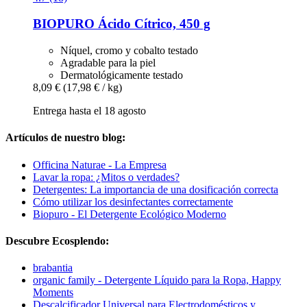
BIOPURO
Ácido Cítrico, 450 g
Níquel, cromo y cobalto testado
Agradable para la piel
Dermatológicamente testado
8,09 €
(17,98 € / kg)
Entrega hasta el 18 agosto
Artículos de nuestro blog:
Officina Naturae - La Empresa
Lavar la ropa: ¿Mitos o verdades?
Detergentes: La importancia de una dosificación correcta
Cómo utilizar los desinfectantes correctamente
Biopuro - El Detergente Ecológico Moderno
Descubre Ecosplendo:
brabantia
organic family - Detergente Líquido para la Ropa, Happy
Moments
Descalcificador Universal para Electrodomésticos y