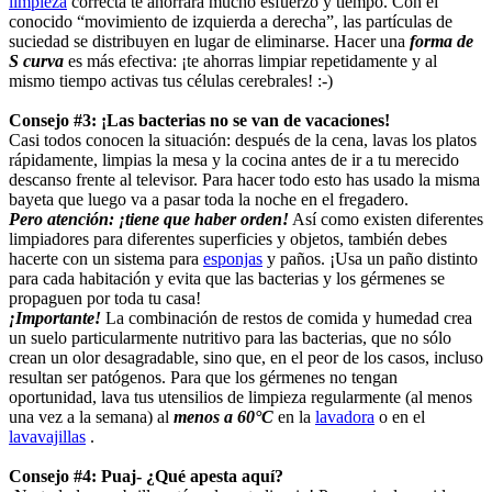
limpieza
correcta te ahorrará mucho esfuerzo y tiempo. Con el
conocido “movimiento de izquierda a derecha”, las partículas de
suciedad se distribuyen en lugar de eliminarse. Hacer una
forma de
S curva
es más efectiva: ¡te ahorras limpiar repetidamente y al
mismo tiempo activas tus células cerebrales! :-)
Consejo #3: ¡Las bacterias no se van de vacaciones!
Casi todos conocen la situación: después de la cena, lavas los platos
rápidamente, limpias la mesa y la cocina antes de ir a tu merecido
descanso frente al televisor. Para hacer todo esto has usado la misma
bayeta que luego va a pasar toda la noche en el fregadero.
Pero atención: ¡tiene que haber orden!
Así como existen diferentes
limpiadores para diferentes superficies y objetos, también debes
hacerte con un sistema para
esponjas
y paños. ¡Usa un paño distinto
para cada habitación y evita que las bacterias y los gérmenes se
propaguen por toda tu casa!
¡Importante!
La combinación de restos de comida y humedad crea
un suelo particularmente nutritivo para las bacterias, que no sólo
crean un olor desagradable, sino que, en el peor de los casos, incluso
resultan ser patógenos. Para que los gérmenes no tengan
oportunidad, lava tus utensilios de limpieza regularmente (al menos
una vez a la semana) al
menos a 60°C
en la
lavadora
o en el
lavavajillas
.
Consejo #4: Puaj- ¿Qué apesta aquí?