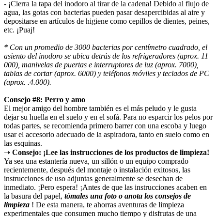
- ¡Cierra la tapa del inodoro al tirar de la cadena! Debido al flujo de
agua, las gotas con bacterias pueden pasar desapercibidas al aire y
depositarse en artículos de higiene como cepillos de dientes, peines,
etc. ¡Puaj!
*
Con un promedio de 3000 bacterias por centímetro cuadrado, el
asiento del inodoro se ubica detrás de los refrigeradores (aprox. 11
000), manivelas de puertas e interruptores de luz (aprox. 7000),
tablas de cortar (aprox. 6000) y teléfonos móviles y teclados de PC
(aprox. .4.000).
Consejo #8: Perro y amo
El mejor amigo del hombre también es el más peludo y le gusta
dejar su huella en el suelo y en el sofá. Para no esparcir los pelos por
todas partes, se recomienda primero barrer con una escoba y luego
usar el accesorio adecuado de la aspiradora, tanto en suelo como en
las esquinas.
➝
Consejo: ¡Lee las instrucciones de los productos de limpieza!
Ya sea una estantería nueva, un sillón o un equipo comprado
recientemente, después del montaje o instalación exitosos, las
instrucciones de uso adjuntas generalmente se desechan de
inmediato. ¡Pero espera! ¡Antes de que las instrucciones acaben en
la basura del papel,
tómales una foto o anota los consejos de
limpieza
! De esta manera, te ahorras aventuras de limpieza
experimentales que consumen mucho tiempo y disfrutas de una