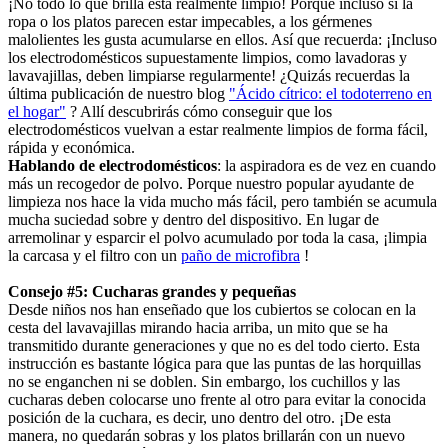
¡No todo lo que brilla está realmente limpio! Porque incluso si la
ropa o los platos parecen estar impecables, a los gérmenes
malolientes les gusta acumularse en ellos. Así que recuerda: ¡Incluso
los electrodomésticos supuestamente limpios, como lavadoras y
lavavajillas, deben limpiarse regularmente! ¿Quizás recuerdas la
última publicación de nuestro blog
"Ácido cítrico: el todoterreno en
el hogar"
? Allí descubrirás cómo conseguir que los
electrodomésticos vuelvan a estar realmente limpios de forma fácil,
rápida y económica.
Hablando de electrodomésticos
: la aspiradora es de vez en cuando
más un recogedor de polvo. Porque nuestro popular ayudante de
limpieza nos hace la vida mucho más fácil, pero también se acumula
mucha suciedad sobre y dentro del dispositivo. En lugar de
arremolinar y esparcir el polvo acumulado por toda la casa, ¡limpia
la carcasa y el filtro con un
paño de microfibra
!
Consejo #5: Cucharas grandes y pequeñas
Desde niños nos han enseñado que los cubiertos se colocan en la
cesta del lavavajillas mirando hacia arriba, un mito que se ha
transmitido durante generaciones y que no es del todo cierto. Esta
instrucción es bastante lógica para que las puntas de las horquillas
no se enganchen ni se doblen. Sin embargo, los cuchillos y las
cucharas deben colocarse uno frente al otro para evitar la conocida
posición de la cuchara, es decir, uno dentro del otro. ¡De esta
manera, no quedarán sobras y los platos brillarán con un nuevo