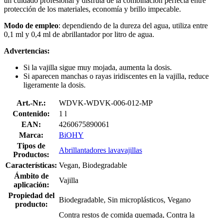
un cuidado profesional y disfruta de la combinación perfecta entre
protección de los materiales, economía y brillo impecable.
Modo de empleo
: dependiendo de la dureza del agua, utiliza entre
0,1 ml y 0,4 ml de abrillantador por litro de agua.
Advertencias:
Si la vajilla sigue muy mojada, aumenta la dosis.
Si aparecen manchas o rayas iridiscentes en la vajilla, reduce
ligeramente la dosis.
Art.-Nr.:
WDVK-WDVK-006-012-MP
Contenido:
1 l
EAN:
4260675890061
Marca:
BiOHY
Tipos de
Abrillantadores lavavajillas
Productos:
Características:
Vegan, Biodegradable
Ámbito de
Vajilla
aplicación:
Propiedad del
Biodegradable, Sin microplásticos, Vegano
producto:
Contra restos de comida quemada, Contra la