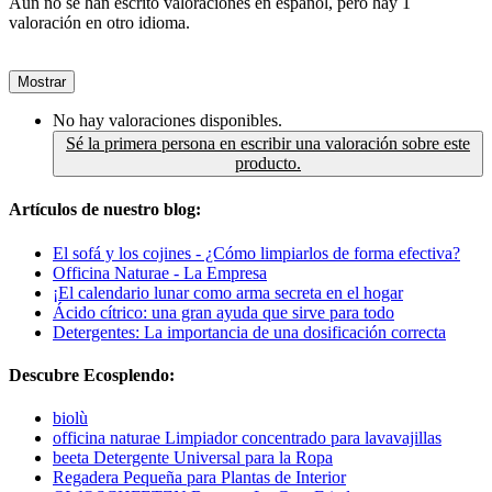
Aún no se han escrito valoraciones en español, pero hay 1
valoración en otro idioma.
Mostrar
No hay valoraciones disponibles.
Sé la primera persona en escribir una valoración sobre este
producto.
Artículos de nuestro blog:
El sofá y los cojines - ¿Cómo limpiarlos de forma efectiva?
Officina Naturae - La Empresa
¡El calendario lunar como arma secreta en el hogar
Ácido cítrico: una gran ayuda que sirve para todo
Detergentes: La importancia de una dosificación correcta
Descubre Ecosplendo:
biolù
officina naturae Limpiador concentrado para lavavajillas
beeta Detergente Universal para la Ropa
Regadera Pequeña para Plantas de Interior