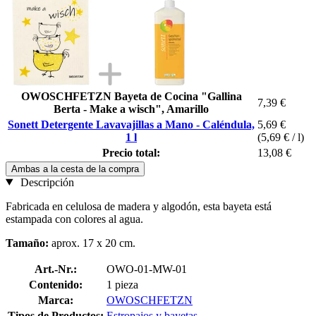
OWOSCHFETZN Bayeta de Cocina "Gallina
7,39 €
Berta - Make a wisch", Amarillo
Sonett Detergente Lavavajillas a Mano - Caléndula,
5,69 €
1 l
(5,69 € / l)
Precio total:
13,08 €
Ambas a la cesta de la compra
Descripción
Fabricada en celulosa de madera y algodón, esta bayeta está
estampada con colores al agua.
Tamaño:
aprox. 17 x 20 cm.
Art.-Nr.:
OWO-01-MW-01
Contenido:
1 pieza
Marca:
OWOSCHFETZN
Tipos de Productos:
Estropajos y bayetas