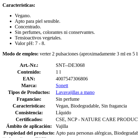
Características:
Vegano.
Apto para piel sensible.
Concentrado.
Sin perfumes, colorantes ni conservantes.
Tensioactivos vegetales.
Valor pH: 7 - 8.
Modo de empleo:
verter 2 pulsaciones (aproximadamente 3 ml en 5 lit
Art.-Nr.:
SNT--DE3068
Contenido:
1 l
EAN:
4007547306806
Marca:
Sonett
Tipos de Productos:
Lavavajillas a mano
Fragancias:
Sin perfume
Características:
Vegan, Biodegradable, Sin fragancia
Consistencia:
Líquido
Certificados:
CSE, NCP - NATURE CARE PRODUCT, 
Ámbito de aplicación:
Vajilla
Propiedad del producto:
Apto para personas alérgicas, Biodegradabl