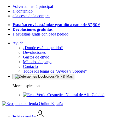
Volver al menú principal
al contenido
a la cesta de la compra
España: envío estándar gratuito
a partir de 87,90 €
Devoluciones gratuitas
1 Muestras gratis con cada pedido
Ayuda
¿Dónde está mi pedido?
Devoluciones
Gastos de envío
Métodos de pago
Contacto
Todos los temas de "Ayuda y Soporte"
More inspiration
Cosmética Natural de Alta Calidad
Iniciar sesión