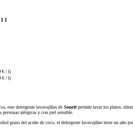
1 l
 € / l)
 € / l)
os, este detergente lavavajillas de
Sonett
permite lavar los platos, elim
a personas alérgicas y con piel sensible.
lcohol graso del aceite de coco, el detergente lavavajillas tiene un al