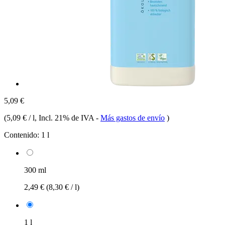
5,09 €
(
5,09 € / l
, Incl. 21% de IVA
-
Más gastos de envío
)
Contenido:
1 l
300 ml
2,49 €
(8,30 € / l)
1 l