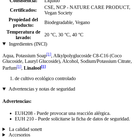
Consistencia:
Líquido
CSE, NCP - NATURE CARE PRODUCT,
Certificados:
Vegan Society
Propiedad del
Biodegradable, Vegano
producto:
Temperatura de
20 °C, 30 °C, 40 °C
lavado:
Ingredientes (INCI)
[1]
Aqua, Potassium Soap
, Alkylpolyglucoside C8-C16 (Coco
Glucoside, Lauryl Glucoside), Alcohol, Sodium/Potassium Citrate,
[1]
[1]
Parfum
,
Linalool
de cultivo ecológico controlado
Advertencias y notas de seguridad
Advertencias:
EUH208 - Puede provocar una reacción alérgica.
EUH 210 - Puede solicitarse la ficha de datos de seguridad.
La calidad sonett
Accesorios