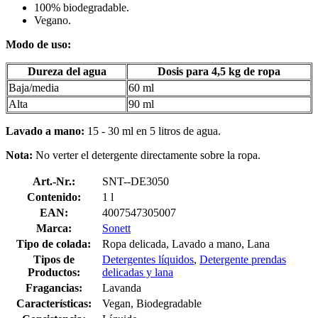
100% biodegradable.
Vegano.
Modo de uso:
Dureza del agua
Dosis para 4,5 kg de ropa
Baja/media
60 ml
Alta
90 ml
Lavado a mano:
15 - 30 ml en 5 litros de agua.
Nota:
No verter el detergente directamente sobre la ropa.
Art.-Nr.:
SNT--DE3050
Contenido:
1 l
EAN:
4007547305007
Marca:
Sonett
Tipo de colada:
Ropa delicada, Lavado a mano, Lana
Tipos de
Detergentes líquidos
,
Detergente prendas
Productos:
delicadas y lana
Fragancias:
Lavanda
Características:
Vegan, Biodegradable