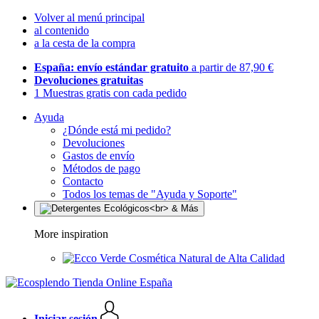
Volver al menú principal
al contenido
a la cesta de la compra
España: envío estándar gratuito
a partir de 87,90 €
Devoluciones gratuitas
1 Muestras gratis con cada pedido
Ayuda
¿Dónde está mi pedido?
Devoluciones
Gastos de envío
Métodos de pago
Contacto
Todos los temas de "Ayuda y Soporte"
More inspiration
Cosmética Natural de Alta Calidad
Iniciar sesión