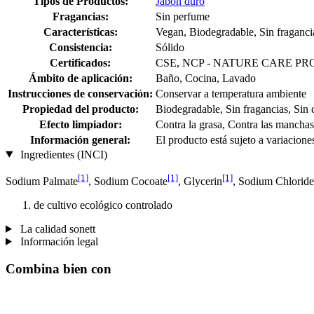
Tipos de Productos:
Jabón duro
Fragancias:
Sin perfume
Características:
Vegan, Biodegradable, Sin fraganci
Consistencia:
Sólido
Certificados:
CSE, NCP - NATURE CARE PROD
Ámbito de aplicación:
Baño, Cocina, Lavado
Instrucciones de conservación:
Conservar a temperatura ambiente
Propiedad del producto:
Biodegradable, Sin fragancias, Sin 
Efecto limpiador:
Contra la grasa, Contra las manchas
Información general:
El producto está sujeto a variacione
Ingredientes (INCI)
[1]
[1]
[1]
Sodium Palmate
, Sodium Cocoate
, Glycerin
, Sodium Chloride
de cultivo ecológico controlado
La calidad sonett
Información legal
Combina bien con