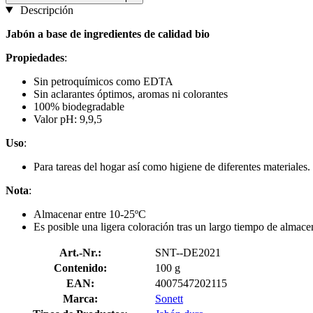
Descripción
Jabón a base de ingredientes de calidad bio
Propiedades
:
Sin petroquímicos como EDTA
Sin aclarantes óptimos, aromas ni colorantes
100% biodegradable
Valor pH: 9,9,5
Uso
:
Para tareas del hogar así como higiene de diferentes materiales.
Nota
:
Almacenar entre 10-25ºC
Es posible una ligera coloración tras un largo tiempo de almac
Art.-Nr.:
SNT--DE2021
Contenido:
100 g
EAN:
4007547202115
Marca:
Sonett