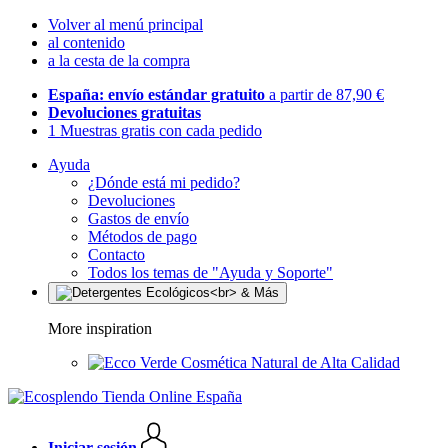
Volver al menú principal
al contenido
a la cesta de la compra
España: envío estándar gratuito
a partir de 87,90 €
Devoluciones gratuitas
1 Muestras gratis con cada pedido
Ayuda
¿Dónde está mi pedido?
Devoluciones
Gastos de envío
Métodos de pago
Contacto
Todos los temas de "Ayuda y Soporte"
More inspiration
Cosmética Natural de Alta Calidad
Iniciar sesión