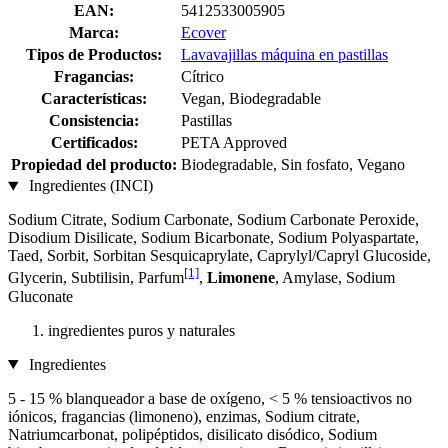
EAN:
5412533005905
Marca:
Ecover
Tipos de Productos:
Lavavajillas máquina en pastillas
Fragancias:
Cítrico
Características:
Vegan, Biodegradable
Consistencia:
Pastillas
Certificados:
PETA Approved
Propiedad del producto:
Biodegradable, Sin fosfato, Vegano
Ingredientes (INCI)
Sodium Citrate, Sodium Carbonate, Sodium Carbonate Peroxide,
Disodium Disilicate, Sodium Bicarbonate, Sodium Polyaspartate,
Taed, Sorbit, Sorbitan Sesquicaprylate, Caprylyl/Capryl Glucoside,
[1]
Glycerin, Subtilisin, Parfum
,
Limonene
, Amylase, Sodium
Gluconate
ingredientes puros y naturales
Ingredientes
5 - 15 % blanqueador a base de oxígeno, < 5 % tensioactivos no
iónicos, fragancias (limoneno), enzimas, Sodium citrate,
Natriumcarbonat, polipéptidos, disilicato disódico, Sodium