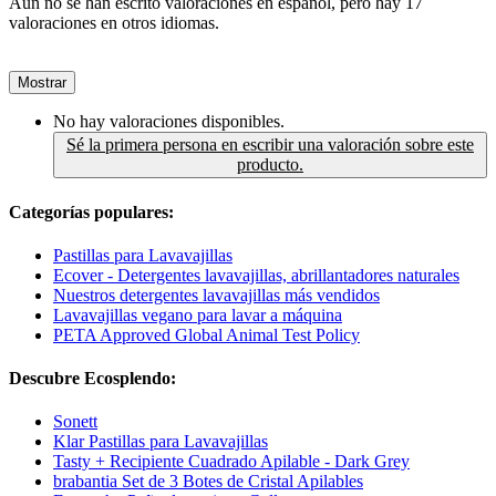
Aún no se han escrito valoraciones en español, pero hay 17
valoraciones en otros idiomas.
Mostrar
No hay valoraciones disponibles.
Sé la primera persona en escribir una valoración sobre este
producto.
Categorías populares:
Pastillas para Lavavajillas
Ecover - Detergentes lavavajillas, abrillantadores naturales
Nuestros detergentes lavavajillas más vendidos
Lavavajillas vegano para lavar a máquina
PETA Approved Global Animal Test Policy
Descubre Ecosplendo:
Sonett
Klar Pastillas para Lavavajillas
Tasty + Recipiente Cuadrado Apilable - Dark Grey
brabantia Set de 3 Botes de Cristal Apilables