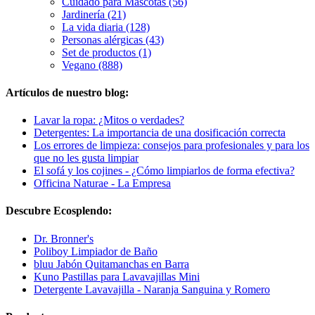
Cuidado para Mascotas (56)
Jardinería (21)
La vida diaria (128)
Personas alérgicas (43)
Set de productos (1)
Vegano (888)
Artículos de nuestro blog:
Lavar la ropa: ¿Mitos o verdades?
Detergentes: La importancia de una dosificación correcta
Los errores de limpieza: consejos para profesionales y para los
que no les gusta limpiar
El sofá y los cojines - ¿Cómo limpiarlos de forma efectiva?
Officina Naturae - La Empresa
Descubre Ecosplendo:
Dr. Bronner's
Poliboy Limpiador de Baño
bluu Jabón Quitamanchas en Barra
Kuno Pastillas para Lavavajillas Mini
Detergente Lavavajilla - Naranja Sanguina y Romero