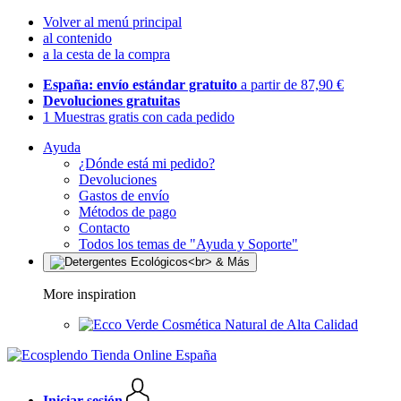
Volver al menú principal
al contenido
a la cesta de la compra
España: envío estándar gratuito
a partir de 87,90 €
Devoluciones gratuitas
1 Muestras gratis con cada pedido
Ayuda
¿Dónde está mi pedido?
Devoluciones
Gastos de envío
Métodos de pago
Contacto
Todos los temas de "Ayuda y Soporte"
More inspiration
Cosmética Natural de Alta Calidad
Iniciar sesión