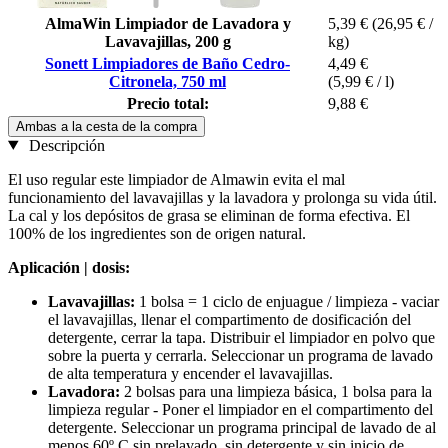
AlmaWin Limpiador de Lavadora y
5,39 €
(26,95 € /
Lavavajillas, 200 g
kg)
Sonett Limpiadores de Baño Cedro-
4,49 €
Citronela, 750 ml
(5,99 € / l)
Precio total:
9,88 €
Ambas a la cesta de la compra
Descripción
El uso regular este limpiador de Almawin evita el mal
funcionamiento del lavavajillas y la lavadora y prolonga su vida útil.
La cal y los depósitos de grasa se eliminan de forma efectiva. El
100% de los ingredientes son de origen natural.
Aplicación | dosis:
Lavavajillas:
1 bolsa = 1 ciclo de enjuague / limpieza - vaciar
el lavavajillas, llenar el compartimento de dosificación del
detergente, cerrar la tapa. Distribuir el limpiador en polvo que
sobre la puerta y cerrarla. Seleccionar un programa de lavado
de alta temperatura y encender el lavavajillas.
Lavadora:
2 bolsas para una limpieza básica, 1 bolsa para la
limpieza regular - Poner el limpiador en el compartimento del
detergente. Seleccionar un programa principal de lavado de al
menos 60º C sin prelavado, sin detergente y sin inicio de