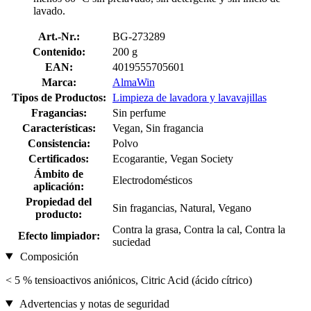
lavado.
Art.-Nr.:
BG-273289
Contenido:
200 g
EAN:
4019555705601
Marca:
AlmaWin
Tipos de Productos:
Limpieza de lavadora y lavavajillas
Fragancias:
Sin perfume
Características:
Vegan, Sin fragancia
Consistencia:
Polvo
Certificados:
Ecogarantie, Vegan Society
Ámbito de
Electrodomésticos
aplicación:
Propiedad del
Sin fragancias, Natural, Vegano
producto:
Contra la grasa, Contra la cal, Contra la
Efecto limpiador:
suciedad
Composición
< 5 % tensioactivos aniónicos, Citric Acid (ácido cítrico)
Advertencias y notas de seguridad