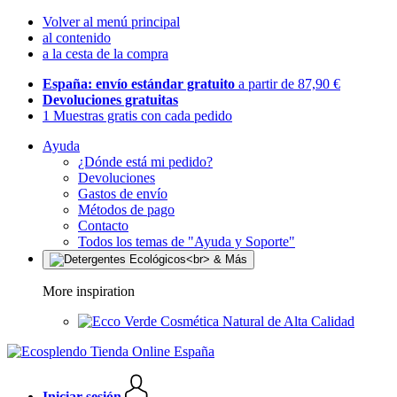
Volver al menú principal
al contenido
a la cesta de la compra
España: envío estándar gratuito
a partir de 87,90 €
Devoluciones gratuitas
1 Muestras gratis con cada pedido
Ayuda
¿Dónde está mi pedido?
Devoluciones
Gastos de envío
Métodos de pago
Contacto
Todos los temas de "Ayuda y Soporte"
More inspiration
Cosmética Natural de Alta Calidad
Iniciar sesión