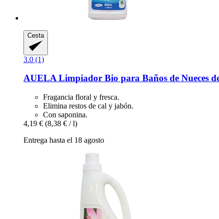
Cesta
3.0 (1)
AUELA
Limpiador Bio para Baños de Nueces d
Fragancia floral y fresca.
Elimina restos de cal y jabón.
Con saponina.
4,19 €
(8,38 € / l)
Entrega hasta el 18 agosto