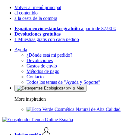
Volver al menú principal
al contenido
a la cesta de la compra
España: envío estándar gratuito
a partir de 87,90 €
Devoluciones gratuitas
1 Muestras gratis con cada pedido
Ayuda
¿Dónde está mi pedido?
Devoluciones
Gastos de envío
Métodos de pago
Contacto
Todos los temas de "Ayuda y Soporte"
More inspiration
Cosmética Natural de Alta Calidad
Iniciar sesión