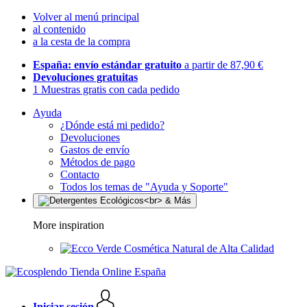
Volver al menú principal
al contenido
a la cesta de la compra
España: envío estándar gratuito
a partir de 87,90 €
Devoluciones gratuitas
1 Muestras gratis con cada pedido
Ayuda
¿Dónde está mi pedido?
Devoluciones
Gastos de envío
Métodos de pago
Contacto
Todos los temas de "Ayuda y Soporte"
More inspiration
Cosmética Natural de Alta Calidad
Iniciar sesión