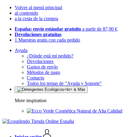
Volver al menú principal
al contenido
a la cesta de la compra
España: envío estándar gratuito
a partir de 87,90 €
Devoluciones gratuitas
1 Muestras gratis con cada pedido
Ayuda
¿Dónde está mi pedido?
Devoluciones
Gastos de envío
Métodos de pago
Contacto
Todos los temas de "Ayuda y Soporte"
More inspiration
Cosmética Natural de Alta Calidad
Iniciar sesión