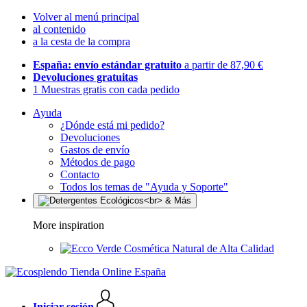
Volver al menú principal
al contenido
a la cesta de la compra
España: envío estándar gratuito
a partir de 87,90 €
Devoluciones gratuitas
1 Muestras gratis con cada pedido
Ayuda
¿Dónde está mi pedido?
Devoluciones
Gastos de envío
Métodos de pago
Contacto
Todos los temas de "Ayuda y Soporte"
More inspiration
Cosmética Natural de Alta Calidad
Iniciar sesión