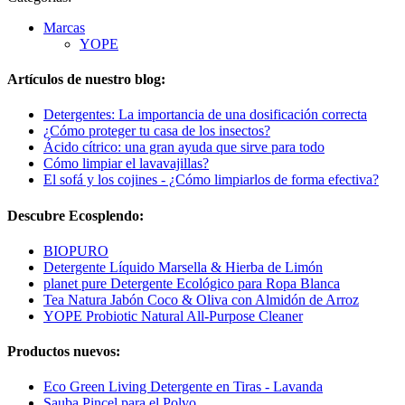
Marcas
YOPE
Artículos de nuestro blog:
Detergentes: La importancia de una dosificación correcta
¿Cómo proteger tu casa de los insectos?
Ácido cítrico: una gran ayuda que sirve para todo
Cómo limpiar el lavavajillas?
El sofá y los cojines - ¿Cómo limpiarlos de forma efectiva?
Descubre Ecosplendo:
BIOPURO
Detergente Líquido Marsella & Hierba de Limón
planet pure Detergente Ecológico para Ropa Blanca
Tea Natura Jabón Coco & Oliva con Almidón de Arroz
YOPE Probiotic Natural All-Purpose Cleaner
Productos nuevos:
Eco Green Living Detergente en Tiras - Lavanda
Sauba Pincel para el Polvo