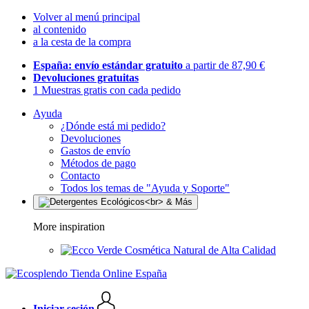
Volver al menú principal
al contenido
a la cesta de la compra
España: envío estándar gratuito
a partir de 87,90 €
Devoluciones gratuitas
1 Muestras gratis con cada pedido
Ayuda
¿Dónde está mi pedido?
Devoluciones
Gastos de envío
Métodos de pago
Contacto
Todos los temas de "Ayuda y Soporte"
More inspiration
Cosmética Natural de Alta Calidad
Iniciar sesión