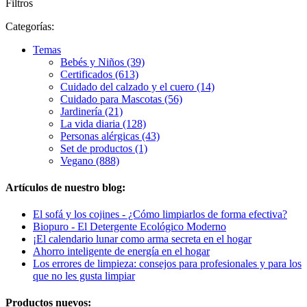
Filtros
Categorías:
Temas
Bebés y Niños (39)
Certificados (613)
Cuidado del calzado y el cuero (14)
Cuidado para Mascotas (56)
Jardinería (21)
La vida diaria (128)
Personas alérgicas (43)
Set de productos (1)
Vegano (888)
Artículos de nuestro blog:
El sofá y los cojines - ¿Cómo limpiarlos de forma efectiva?
Biopuro - El Detergente Ecológico Moderno
¡El calendario lunar como arma secreta en el hogar
Ahorro inteligente de energía en el hogar
Los errores de limpieza: consejos para profesionales y para los
que no les gusta limpiar
Productos nuevos: