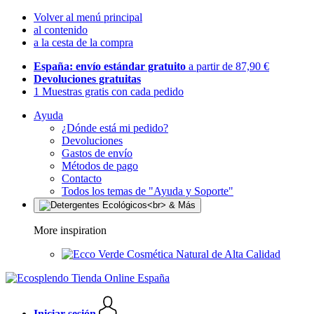
Volver al menú principal
al contenido
a la cesta de la compra
España: envío estándar gratuito
a partir de 87,90 €
Devoluciones gratuitas
1 Muestras gratis con cada pedido
Ayuda
¿Dónde está mi pedido?
Devoluciones
Gastos de envío
Métodos de pago
Contacto
Todos los temas de "Ayuda y Soporte"
More inspiration
Cosmética Natural de Alta Calidad
Iniciar sesión