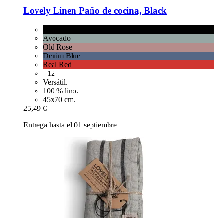
Lovely Linen
Paño de cocina, Black
Black
Avocado
Old Rose
Denim Blue
Real Red
+12
Versátil.
100 % lino.
45x70 cm.
25,49 €
Entrega hasta el 01 septiembre