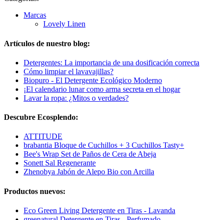
Marcas
Lovely Linen
Artículos de nuestro blog:
Detergentes: La importancia de una dosificación correcta
Cómo limpiar el lavavajillas?
Biopuro - El Detergente Ecológico Moderno
¡El calendario lunar como arma secreta en el hogar
Lavar la ropa: ¿Mitos o verdades?
Descubre Ecosplendo:
ATTITUDE
brabantia Bloque de Cuchillos + 3 Cuchillos Tasty+
Bee's Wrap Set de Paños de Cera de Abeja
Sonett Sal Regenerante
Zhenobya Jabón de Alepo Bio con Arcilla
Productos nuevos:
Eco Green Living Detergente en Tiras - Lavanda
greenatural Detergente en Tiras - Perfumado