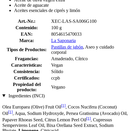
Aceite de aguacate
Aceites esenciales de ciprés y limón
Art.-Nr.:
XEC-LAS-SA006G100
Contenido:
100 g
EAN:
8054615470033
Marca:
La Saponaria
Pastillas de jabón
, Aseo y cuidado
Tipos de Productos:
corporal
Fragancias:
Amaderado, Cítrico
Características:
Vegan
Consistencia:
Sólido
Certificados:
ccpb
Propiedad del
Vegano
producto:
Ingredientes (INCI)
[1]
Olea Europaea (Olive) Fruit Oil
, Cocos Nucifera (Coconut)
[1]
Oil
, Aqua, Sodium Hydroxyde, Persea Gratissima (Avocado) Oil,
[1]
Papaver Rhoeas Seed, Citrus Lemon Peel Oil
, Cupressus
Sempervirens Leaf Oil, Bixa Orellana Seed Extract, Sodium
Phytate,
Limonene
, Citricacid