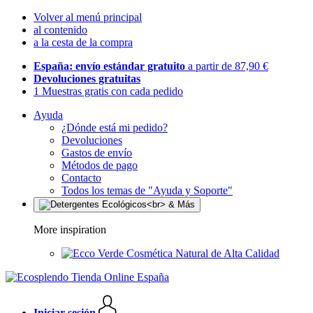
Volver al menú principal
al contenido
a la cesta de la compra
España: envío estándar gratuito
a partir de 87,90 €
Devoluciones gratuitas
1 Muestras gratis con cada pedido
Ayuda
¿Dónde está mi pedido?
Devoluciones
Gastos de envío
Métodos de pago
Contacto
Todos los temas de "Ayuda y Soporte"
More inspiration
Cosmética Natural de Alta Calidad
Iniciar sesión