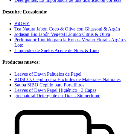
Detergentes: La importancia de una dosificación correcta
Descubre Ecosplendo:
BiOHY
Tea Natura Jabón Coco & Oliva con Ghassoul & Argán
sodasan Bio Jabón Vegetal Líquido Citrus & Oliva
Perfumador Líquido para la Ropa - Verano Floral - Argán y
Loto
Limpiador de Suelos Aceite de Nuez & Lino
Productos nuevos:
Leaves of Dawn Pañuelos de Papel
BOSCO: Cepillo para Enchufes de Materiales Naturales
Sauba SIBO Cepillo para Portafiltros
Leaves of Dawn Papel Higiénico - 3 Capas
greenatural Detergente en Tiras - Sin perfume