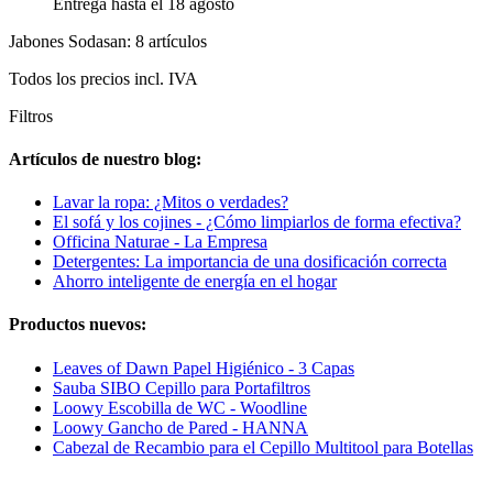
Entrega hasta el 18 agosto
Jabones Sodasan: 8 artículos
Todos los precios incl. IVA
Filtros
Artículos de nuestro blog:
Lavar la ropa: ¿Mitos o verdades?
El sofá y los cojines - ¿Cómo limpiarlos de forma efectiva?
Officina Naturae - La Empresa
Detergentes: La importancia de una dosificación correcta
Ahorro inteligente de energía en el hogar
Productos nuevos:
Leaves of Dawn Papel Higiénico - 3 Capas
Sauba SIBO Cepillo para Portafiltros
Loowy Escobilla de WC - Woodline
Loowy Gancho de Pared - HANNA
Cabezal de Recambio para el Cepillo Multitool para Botellas