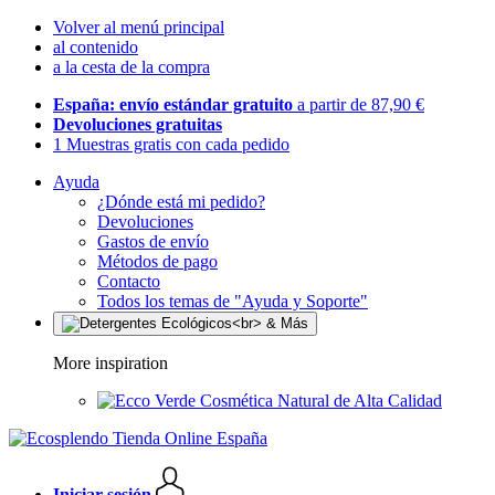
Volver al menú principal
al contenido
a la cesta de la compra
España: envío estándar gratuito
a partir de 87,90 €
Devoluciones gratuitas
1 Muestras gratis con cada pedido
Ayuda
¿Dónde está mi pedido?
Devoluciones
Gastos de envío
Métodos de pago
Contacto
Todos los temas de "Ayuda y Soporte"
More inspiration
Cosmética Natural de Alta Calidad
Iniciar sesión