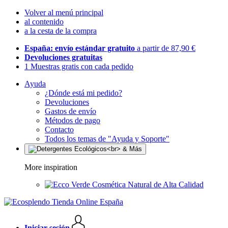
Volver al menú principal
al contenido
a la cesta de la compra
España: envío estándar gratuito
a partir de 87,90 €
Devoluciones gratuitas
1 Muestras gratis con cada pedido
Ayuda
¿Dónde está mi pedido?
Devoluciones
Gastos de envío
Métodos de pago
Contacto
Todos los temas de "Ayuda y Soporte"
More inspiration
Cosmética Natural de Alta Calidad
Iniciar sesión