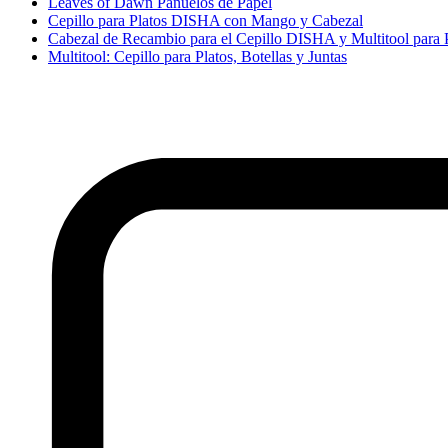
Leaves of Dawn Pañuelos de Papel
Cepillo para Platos DISHA con Mango y Cabezal
Cabezal de Recambio para el Cepillo DISHA y Multitool para 
Multitool: Cepillo para Platos, Botellas y Juntas