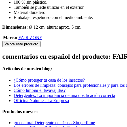
100 % sin plástico.
También se puede utilizar en el exterior.
Material duradero.
Embalaje respetuoso con el medio ambiente.
Dimensiones:
Ø 12 cm, altura: aprox. 5 cm.
Marca:
FAIR ZONE
Valora este producto
comentarios en español del producto: FAI
Artículos de nuestro blog:
¿Cómo proteger tu casa de los insectos?
Los errores de limpieza: consejos para profesionales y para los 
Cómo limpiar el lavavajillas?
Detergentes: La importancia de una dosificación correcta
Officina Naturae - La Empresa
Productos nuevos:
greenatural Detergente en Tiras - Sin perfume