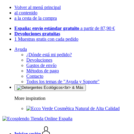
Volver al menú principal
al contenido
a la cesta de la compra
España: envío estándar gratuito
a partir de 87,90 €
Devoluciones gratuitas
1 Muestras gratis con cada pedido
Ayuda
¿Dónde está mi pedido?
Devoluciones
Gastos de envío
Métodos de pago
Contacto
Todos los temas de "Ayuda y Soporte"
More inspiration
Cosmética Natural de Alta Calidad
Iniciar sesión