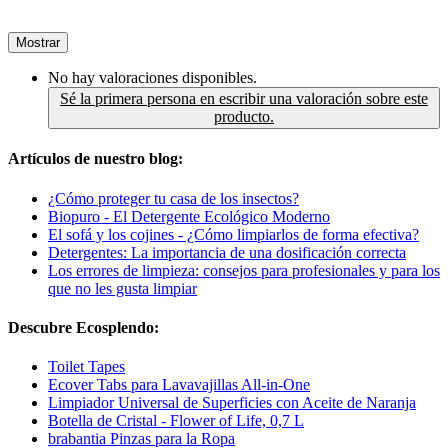
Mostrar
No hay valoraciones disponibles.
Sé la primera persona en escribir una valoración sobre este
producto.
Artículos de nuestro blog:
¿Cómo proteger tu casa de los insectos?
Biopuro - El Detergente Ecológico Moderno
El sofá y los cojines - ¿Cómo limpiarlos de forma efectiva?
Detergentes: La importancia de una dosificación correcta
Los errores de limpieza: consejos para profesionales y para los
que no les gusta limpiar
Descubre Ecosplendo:
Toilet Tapes
Ecover Tabs para Lavavajillas All-in-One
Limpiador Universal de Superficies con Aceite de Naranja
Botella de Cristal - Flower of Life, 0,7 L
brabantia Pinzas para la Ropa