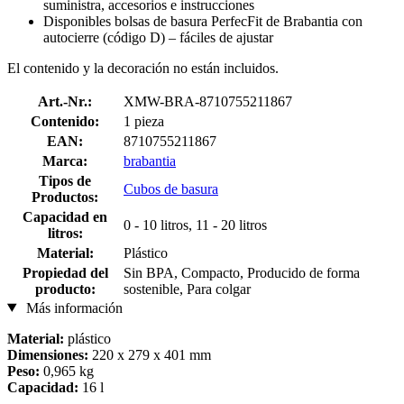
suministra, accesorios e instrucciones
Disponibles bolsas de basura PerfecFit de Brabantia con
autocierre (código D) – fáciles de ajustar
El contenido y la decoración no están incluidos.
Art.-Nr.:
XMW-BRA-8710755211867
Contenido:
1 pieza
EAN:
8710755211867
Marca:
brabantia
Tipos de
Cubos de basura
Productos:
Capacidad en
0 - 10 litros, 11 - 20 litros
litros:
Material:
Plástico
Propiedad del
Sin BPA, Compacto, Producido de forma
producto:
sostenible, Para colgar
Más información
Material:
plástico
Dimensiones:
220 x 279 x 401 mm
Peso:
0,965 kg
Capacidad:
16 l