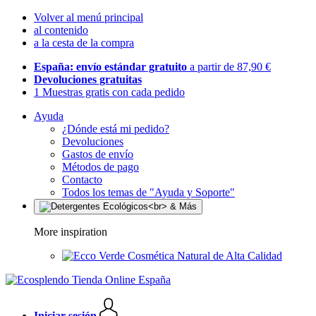
Volver al menú principal
al contenido
a la cesta de la compra
España: envío estándar gratuito
a partir de 87,90 €
Devoluciones gratuitas
1 Muestras gratis con cada pedido
Ayuda
¿Dónde está mi pedido?
Devoluciones
Gastos de envío
Métodos de pago
Contacto
Todos los temas de "Ayuda y Soporte"
More inspiration
Cosmética Natural de Alta Calidad
Iniciar sesión