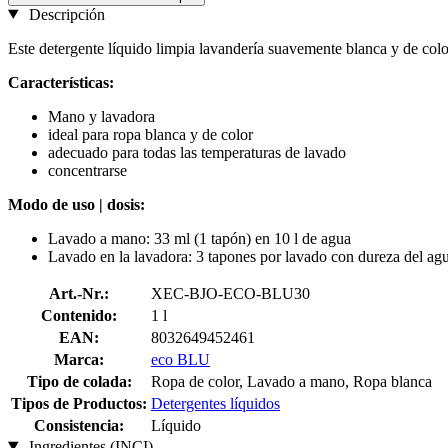
Descripción
Este detergente líquido limpia lavandería suavemente blanca y de colo
Características:
Mano y lavadora
ideal para ropa blanca y de color
adecuado para todas las temperaturas de lavado
concentrarse
Modo de uso | dosis:
Lavado a mano: 33 ml (1 tapón) en 10 l de agua
Lavado en la lavadora: 3 tapones por lavado con dureza del agu
Art.-Nr.:
XEC-BJO-ECO-BLU30
Contenido:
1 l
EAN:
8032649452461
Marca:
eco BLU
Tipo de colada:
Ropa de color, Lavado a mano, Ropa blanca
Tipos de Productos:
Detergentes líquidos
Consistencia:
Líquido
Ingredientes (INCI)