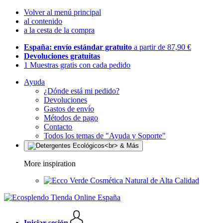
Volver al menú principal
al contenido
a la cesta de la compra
España: envío estándar gratuito
a partir de 87,90 €
Devoluciones gratuitas
1 Muestras gratis con cada pedido
Ayuda
¿Dónde está mi pedido?
Devoluciones
Gastos de envío
Métodos de pago
Contacto
Todos los temas de "Ayuda y Soporte"
More inspiration
Cosmética Natural de Alta Calidad
Iniciar sesión