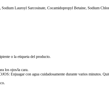
e, Sodium Lauroyl Sarcosinate, Cocamidopropyl Betaine, Sodium Chlo
piente o la etiqueta del producto.
a los ojos/la cara.
gar con agua cuidadosamente durante varios minutos. Quitar las 
ico.