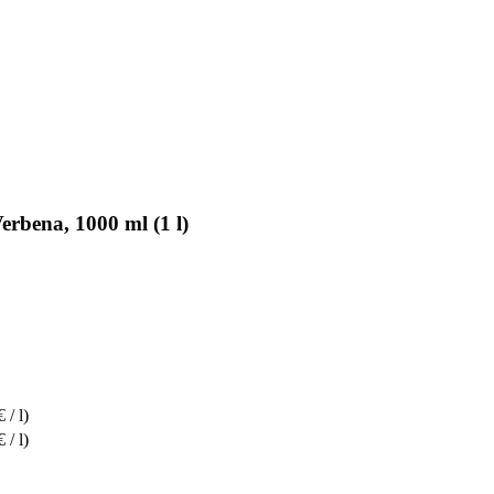
rbena, 1000 ml (1 l)
 / l)
 / l)