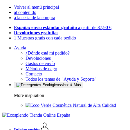
Volver al menú principal
al contenido
a la cesta de la compra
España: envío estándar gratuito
a partir de 87,90 €
Devoluciones gratuitas
1 Muestras gratis con cada pedido
Ayuda
¿Dónde está mi pedido?
Devoluciones
Gastos de envío
Métodos de pago
Contacto
Todos los temas de "Ayuda y Soporte"
More inspiration
Cosmética Natural de Alta Calidad
Iniciar sesión