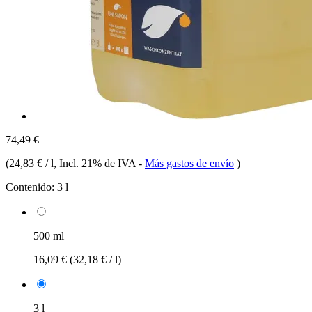
74,49 €
(
24,83 € / l
, Incl. 21% de IVA
-
Más gastos de envío
)
Contenido:
3 l
500 ml
16,09 €
(32,18 € / l)
3 l