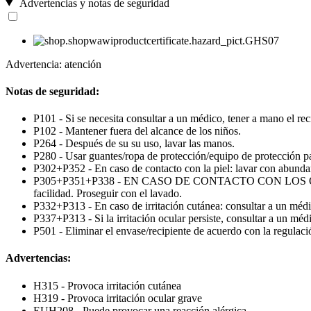
Advertencias y notas de seguridad
Advertencia: atención
Notas de seguridad:
P101 - Si se necesita consultar a un médico, tener a mano el reci
P102 - Mantener fuera del alcance de los niños.
P264 - Después de su su uso, lavar las manos.
P280 - Usar guantes/ropa de protección/equipo de protección par
P302+P352 - En caso de contacto con la piel: lavar con abunda
P305+P351+P338 - EN CASO DE CONTACTO CON LOS OJOS: Enjua
facilidad. Proseguir con el lavado.
P332+P313 - En caso de irritación cutánea: consultar a un médi
P337+P313 - Si la irritación ocular persiste, consultar a un méd
P501 - Eliminar el envase/recipiente de acuerdo con la regulaci
Advertencias:
H315 - Provoca irritación cutánea
H319 - Provoca irritación ocular grave
EUH208 - Puede provocar una reacción alérgica.