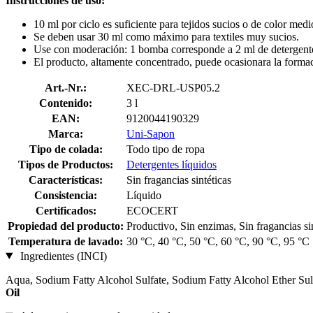
Instrucciones de uso:
10 ml por ciclo es suficiente para tejidos sucios o de color medi
Se deben usar 30 ml como máximo para textiles muy sucios.
Use con moderación: 1 bomba corresponde a 2 ml de detergent
El producto, altamente concentrado, puede ocasionara la forma
Art.-Nr.:
XEC-DRL-USP05.2
Contenido:
3 l
EAN:
9120044190329
Marca:
Uni-Sapon
Tipo de colada:
Todo tipo de ropa
Tipos de Productos:
Detergentes líquidos
Características:
Sin fragancias sintéticas
Consistencia:
Líquido
Certificados:
ECOCERT
Propiedad del producto:
Productivo, Sin enzimas, Sin fragancias si
Temperatura de lavado:
30 °C, 40 °C, 50 °C, 60 °C, 90 °C, 95 °C
Ingredientes (INCI)
Aqua, Sodium Fatty Alcohol Sulfate, Sodium Fatty Alcohol Ether Sul
Oil