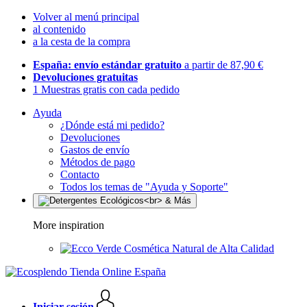
Volver al menú principal
al contenido
a la cesta de la compra
España: envío estándar gratuito
a partir de 87,90 €
Devoluciones gratuitas
1 Muestras gratis con cada pedido
Ayuda
¿Dónde está mi pedido?
Devoluciones
Gastos de envío
Métodos de pago
Contacto
Todos los temas de "Ayuda y Soporte"
More inspiration
Cosmética Natural de Alta Calidad
Iniciar sesión