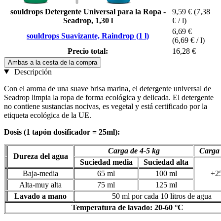
souldrops Detergente Universal para la Ropa -
9,59 €
(7,38
Seadrop, 1,30 l
€ / l)
6,69 €
souldrops Suavizante, Raindrop (1 l)
(6,69 € / l)
Precio total:
16,28 €
Ambas a la cesta de la compra
Descripción
Con el aroma de una suave brisa marina, el detergente universal de
Seadrop limpia la ropa de forma ecológica y delicada. El detergente
no contiene sustancias nocivas, es vegetal y está certificado por la
etiqueta ecológica de la UE.
Dosis (1 tapón dosificador = 25ml):
Carga de 4-5 kg
Carga 
Dureza del agua
Suciedad media
Suciedad alta
Baja-media
65 ml
100 ml
+2
Alta-muy alta
75 ml
125 ml
Lavado a mano
50 ml por cada 10 litros de agua
Temperatura de lavado: 20-60 °C