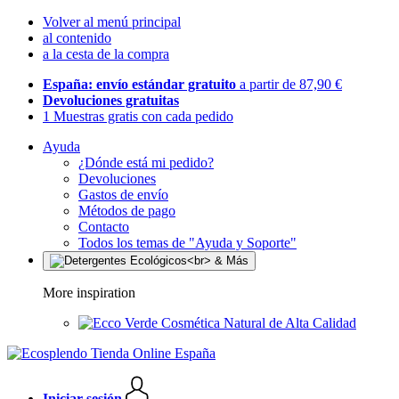
Volver al menú principal
al contenido
a la cesta de la compra
España: envío estándar gratuito
a partir de 87,90 €
Devoluciones gratuitas
1 Muestras gratis con cada pedido
Ayuda
¿Dónde está mi pedido?
Devoluciones
Gastos de envío
Métodos de pago
Contacto
Todos los temas de "Ayuda y Soporte"
More inspiration
Cosmética Natural de Alta Calidad
Iniciar sesión