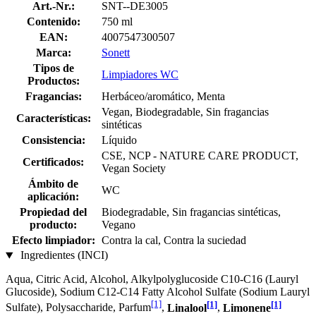
Art.-Nr.:
SNT--DE3005
Contenido:
750 ml
EAN:
4007547300507
Marca:
Sonett
Tipos de
Limpiadores WC
Productos:
Fragancias:
Herbáceo/aromático, Menta
Vegan, Biodegradable, Sin fragancias
Características:
sintéticas
Consistencia:
Líquido
CSE, NCP - NATURE CARE PRODUCT,
Certificados:
Vegan Society
Ámbito de
WC
aplicación:
Propiedad del
Biodegradable, Sin fragancias sintéticas,
producto:
Vegano
Efecto limpiador:
Contra la cal, Contra la suciedad
Ingredientes (INCI)
Aqua, Citric Acid, Alcohol, Alkylpolyglucoside C10-C16 (Lauryl
Glucoside), Sodium C12-C14 Fatty Alcohol Sulfate (Sodium Lauryl
[1]
[1]
[1]
Sulfate), Polysaccharide, Parfum
,
Linalool
,
Limonene