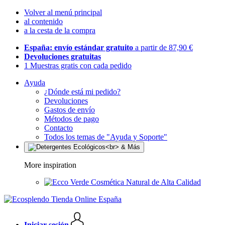
Volver al menú principal
al contenido
a la cesta de la compra
España: envío estándar gratuito
a partir de 87,90 €
Devoluciones gratuitas
1 Muestras gratis con cada pedido
Ayuda
¿Dónde está mi pedido?
Devoluciones
Gastos de envío
Métodos de pago
Contacto
Todos los temas de "Ayuda y Soporte"
More inspiration
Cosmética Natural de Alta Calidad
Iniciar sesión