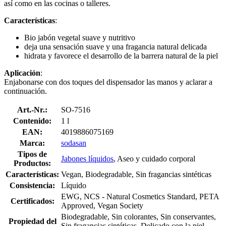
así como en las cocinas o talleres.
Características
:
Bio jabón vegetal suave y nutritivo
deja una sensación suave y una fragancia natural delicada
hidrata y favorece el desarrollo de la barrera natural de la piel
Aplicación
:
Enjabonarse con dos toques del dispensador las manos y aclarar a
continuación.
Art.-Nr.:
SO-7516
Contenido:
1 l
EAN:
4019886075169
Marca:
sodasan
Tipos de
Jabones líquidos
, Aseo y cuidado corporal
Productos:
Características:
Vegan, Biodegradable, Sin fragancias sintéticas
Consistencia:
Líquido
EWG, NCS - Natural Cosmetics Standard, PETA
Certificados:
Approved, Vegan Society
Biodegradable, Sin colorantes, Sin conservantes,
Propiedad del
Sin fragancias sintéticas, Delicado con la piel,