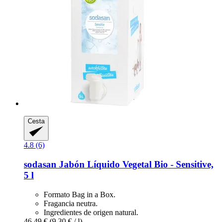
Cesta
4.8 (6)
sodasan
Jabón Líquido Vegetal Bio -​ Sensitive,
5 l
Formato Bag in a Box.
Fragancia neutra.
Ingredientes de origen natural.
46,49 €
(9,30 € / l)