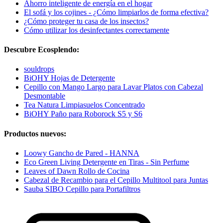
Ahorro inteligente de energía en el hogar
El sofá y los cojines - ¿Cómo limpiarlos de forma efectiva?
¿Cómo proteger tu casa de los insectos?
Cómo utilizar los desinfectantes correctamente
Descubre Ecosplendo:
souldrops
BiOHY Hojas de Detergente
Cepillo con Mango Largo para Lavar Platos con Cabezal
Desmontable
Tea Natura Limpiasuelos Concentrado
BiOHY Paño para Roborock S5 y S6
Productos nuevos:
Loowy Gancho de Pared - HANNA
Eco Green Living Detergente en Tiras - Sin Perfume
Leaves of Dawn Rollo de Cocina
Cabezal de Recambio para el Cepillo Multitool para Juntas
Sauba SIBO Cepillo para Portafiltros