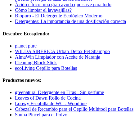
Ácido cítrico: una gran ayuda que sirve para todo
Cómo limpiar el lavavajillas?
Biopuro - El Detergente Ecológico Moderno
Detergentes: La importancia de una dosificación correcta
Descubre Ecosplendo:
planet pure
WILDA SIBERICA Urban-Detox Pet Shampoo
AlmaWin Limpiador con Aceite de Naranja
Cleaning Block Stick
ecoLiving Cepillo para Botellas
Productos nuevos:
greenatural Detergente en Tiras - Sin perfume
Leaves of Dawn Rollo de Cocina
Loowy Escobilla de WC - Woodline
Cabezal de Recambio para el Cepillo Multitool para Botellas
Sauba Pincel para el Polvo