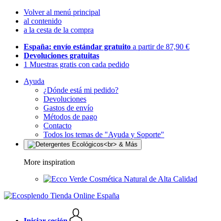
Volver al menú principal
al contenido
a la cesta de la compra
España: envío estándar gratuito
a partir de 87,90 €
Devoluciones gratuitas
1 Muestras gratis con cada pedido
Ayuda
¿Dónde está mi pedido?
Devoluciones
Gastos de envío
Métodos de pago
Contacto
Todos los temas de "Ayuda y Soporte"
More inspiration
Cosmética Natural de Alta Calidad
Iniciar sesión