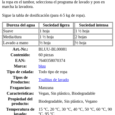
la ropa en el tambor, selecciona el programa de lavado y pon en
marcha la lavadora.
Sigue la tabla de dosificación (para 4-5 kg de ropa).
Dureza del agua
Suciedad ligera
Suciedad intensa
Suave
1 hoja
1 ½ hoja
Media/dura
1 ½ hoja
2 hojas
Lavado a mano
½ hoja
½ hoja
Art.-Nr.:
BLUU-BL00081
Contenido:
60 piezas
EAN:
7640358070374
Marca:
bluu
Tipo de colada:
Todo tipo de ropa
Tipos de
Toallitas de lavado
Productos:
Fragancias:
Manzana
Características:
Vegan, Sin plástico, Biodegradable
Propiedad del
Biodegradable, Sin plástico, Vegano
producto:
Temperatura de
15 °C, 20 °C, 30 °C, 40 °C, 50 °C, 60 °C, 90
lavado:
°C, 95 °C