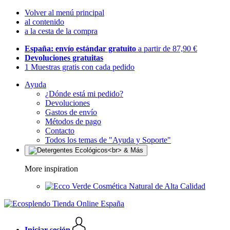
Volver al menú principal
al contenido
a la cesta de la compra
España: envío estándar gratuito
a partir de 87,90 €
Devoluciones gratuitas
1 Muestras gratis con cada pedido
Ayuda
¿Dónde está mi pedido?
Devoluciones
Gastos de envío
Métodos de pago
Contacto
Todos los temas de "Ayuda y Soporte"
More inspiration
Cosmética Natural de Alta Calidad
Iniciar sesión