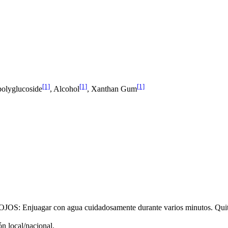
[1]
[1]
[1]
polyglucoside
, Alcohol
, Xanthan Gum
gar con agua cuidadosamente durante varios minutos. Quitar las 
ón local/nacional.