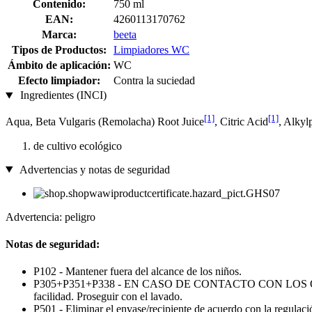
Contenido:
750 ml
EAN:
4260113170762
Marca:
beeta
Tipos de Productos:
Limpiadores WC
Ámbito de aplicación:
WC
Efecto limpiador:
Contra la suciedad
Ingredientes (INCI)
[1]
[1]
Aqua, Beta Vulgaris (Remolacha) Root Juice
, Citric Acid
, Alkyl
de cultivo ecológico
Advertencias y notas de seguridad
Advertencia: peligro
Notas de seguridad:
P102 - Mantener fuera del alcance de los niños.
P305+P351+P338 - EN CASO DE CONTACTO CON LOS OJOS: Enjua
facilidad. Proseguir con el lavado.
P501 - Eliminar el envase/recipiente de acuerdo con la regulaci