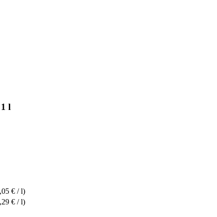
1 l
,05 € / l)
,29 € / l)