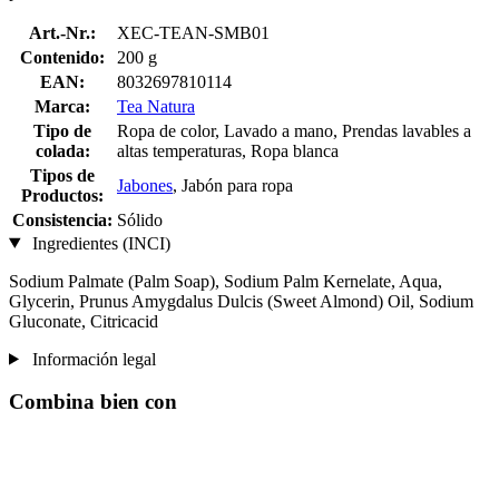
Art.-Nr.:
XEC-TEAN-SMB01
Contenido:
200 g
EAN:
8032697810114
Marca:
Tea Natura
Tipo de
Ropa de color, Lavado a mano, Prendas lavables a
colada:
altas temperaturas, Ropa blanca
Tipos de
Jabones
, Jabón para ropa
Productos:
Consistencia:
Sólido
Ingredientes (INCI)
Sodium Palmate (Palm Soap), Sodium Palm Kernelate, Aqua,
Glycerin, Prunus Amygdalus Dulcis (Sweet Almond) Oil, Sodium
Gluconate, Citricacid
Información legal
Combina bien con