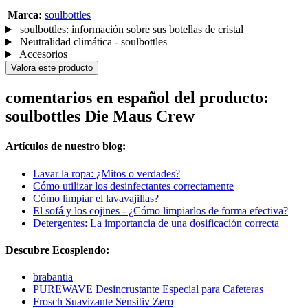
Marca:
soulbottles
soulbottles: información sobre sus botellas de cristal
Neutralidad climática - soulbottles
Accesorios
Valora este producto
comentarios en español del producto:
soulbottles Die Maus Crew
Artículos de nuestro blog:
Lavar la ropa: ¿Mitos o verdades?
Cómo utilizar los desinfectantes correctamente
Cómo limpiar el lavavajillas?
El sofá y los cojines - ¿Cómo limpiarlos de forma efectiva?
Detergentes: La importancia de una dosificación correcta
Descubre Ecosplendo:
brabantia
PUREWAVE Desincrustante Especial para Cafeteras
Frosch Suavizante Sensitiv Zero