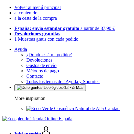
Volver al menú principal
al contenido
a la cesta de la compra
España: envío estándar gratuito
a partir de 87,90 €
Devoluciones gratuitas
1 Muestras gratis con cada pedido
Ayuda
¿Dónde está mi pedido?
Devoluciones
Gastos de envío
Métodos de pago
Contacto
Todos los temas de "Ayuda y Soporte"
More inspiration
Cosmética Natural de Alta Calidad
Iniciar sesión