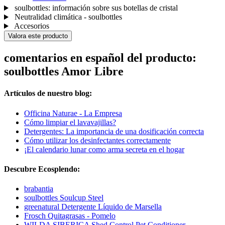
soulbottles: información sobre sus botellas de cristal
Neutralidad climática - soulbottles
Accesorios
Valora este producto
comentarios en español del producto:
soulbottles Amor Libre
Artículos de nuestro blog:
Officina Naturae - La Empresa
Cómo limpiar el lavavajillas?
Detergentes: La importancia de una dosificación correcta
Cómo utilizar los desinfectantes correctamente
¡El calendario lunar como arma secreta en el hogar
Descubre Ecosplendo:
brabantia
soulbottles Soulcup Steel
greenatural Detergente Líquido de Marsella
Frosch Quitagrasas - Pomelo
WILDA SIBERICA Shed Control Pet Conditioner