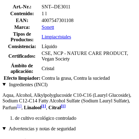
Art.-Nr.:
SNT--DE3011
Contenido:
1 l
EAN:
4007547301108
Marca:
Sonett
Tipos de
Limpiacristales
Productos:
Consistencia:
Líquido
CSE, NCP - NATURE CARE PRODUCT,
Certificados:
Vegan Society
Ámbito de
Cristal
aplicación:
Efecto limpiador:
Contra la grasa, Contra la suciedad
Ingredientes (INCI)
Aqua, Alcohol, Alkylpolyglucoside C10-C16 (Lauryl Glucoside),
Sodium C12-C14 Fatty Alcohol Sulfate (Sodium Lauryl Sulfate),
[1]
[1]
[1]
Parfum
,
Linalool
,
Citral
de cultivo ecológico controlado
Advertencias y notas de seguridad