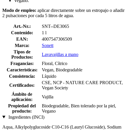
Vegano.
Modo de empleo:
aplicar directamente sobre un estropajo o añadir
2 pulsaciones por cada 5 litros de agua.
Art.-Nr.:
SNT--DE3065
Contenido:
1 l
EAN:
4007547306509
Marca:
Sonett
Tipos de
Lavavajillas a mano
Productos:
Fragancias:
Floral, Cítrico
Características:
Vegan, Biodegradable
Consistencia:
Líquido
CSE, NCP - NATURE CARE PRODUCT,
Certificados:
Vegan Society
Ámbito de
Vajilla
aplicación:
Propiedad del
Biodegradable, Bien tolerado por la piel,
producto:
Vegano
Ingredientes (INCI)
Aqua, Alkylpolyglucoside C10-C16 (Lauryl Glucoside), Sodium