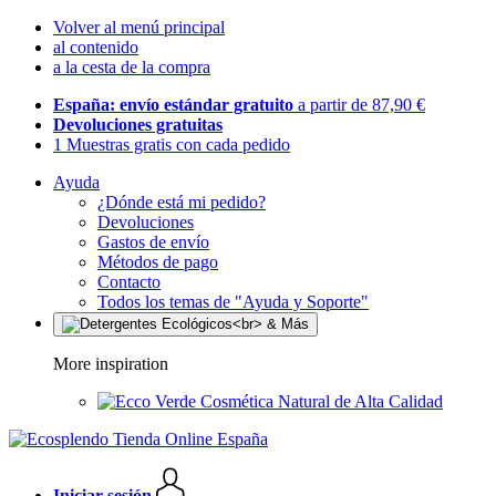
Volver al menú principal
al contenido
a la cesta de la compra
España: envío estándar gratuito
a partir de 87,90 €
Devoluciones gratuitas
1 Muestras gratis con cada pedido
Ayuda
¿Dónde está mi pedido?
Devoluciones
Gastos de envío
Métodos de pago
Contacto
Todos los temas de "Ayuda y Soporte"
More inspiration
Cosmética Natural de Alta Calidad
Iniciar sesión