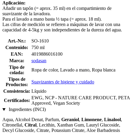
Aplicación:
Añadir un tapón (= aprox. 35 ml) en el compartimiento de
suavizante de la lavadora.
Para el lavado a mano basta ½ tapa (= aprox. 18 ml).
Las cifras de medición se refieren a máquinas de lavar con una
capacidad de 4-5kg y son independientes de la dureza del agua.
Art.-Nr.:
SO-1610
Contenido:
750 ml
EAN:
4019886016100
Marca:
sodasan
Tipo de
Ropa de color, Lavado a mano, Ropa blanca
colada:
Tipos de
Suavizantes de higiene y cuidado
Productos:
Consistencia:
Líquido
EWG, NCP - NATURE CARE PRODUCT, PETA
Certificados:
Approved, Vegan Society
Ingredientes (INCI)
Aqua, Alcohol Denat, Parfum,
Geraniol
,
Limonene
,
Linalool
,
Citronellal,
Citral
, Lecithin, Xanthan Gum, Lauryl Glucoside,
Decyl Glucoside, Citrate, Potassium Citrate, Aloe Barbadensis