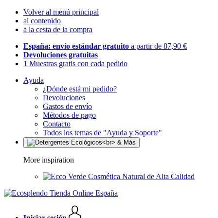
Volver al menú principal
al contenido
a la cesta de la compra
España: envío estándar gratuito
a partir de 87,90 €
Devoluciones gratuitas
1 Muestras gratis con cada pedido
Ayuda
¿Dónde está mi pedido?
Devoluciones
Gastos de envío
Métodos de pago
Contacto
Todos los temas de "Ayuda y Soporte"
More inspiration
Cosmética Natural de Alta Calidad
Iniciar sesión